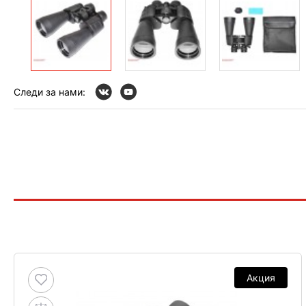
Следи за нами:
Акция