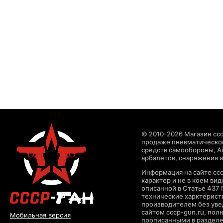
© 2010-2026 Магазин ccc
продаже пневматическог
средств самообороны, Air
арбалетов, снаряжения и
Информация на сайте cc
характер и не в коем ви
описанной в Статье 437 
технические харктерист
производителем без уве
сайтом cccp-gun.ru, пол
Мобильная версия
прописанными в раздел