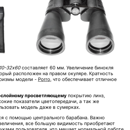
10-32x60
составляет 60 мм. Увеличение бинокля
орый расположен на правом окуляре. Кратность
 призмы модели -
Porro
, что обеспечивает отличное
ослойному просветляющему
покрытию линз,
окие показатели цветопередачи, а так же
льзовать модель даже в сумерках.
я с помощью центрального барабана. Важно
увеличения, все большую видимость приобретают
уками пользователя, что мешает нормальной работе