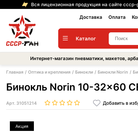
Вся лицензионная продукция на сайте cccp-
Доставка
Оплата
Ко
Каталог
Интернет-магазин пневматики, макетов, арба
Главная
Оптика и крепления
Бинокли
Бинокли Norin
Би
Бинокль Norin 10-32x60 C
Добавить в из
Арт.
31051214
Акция