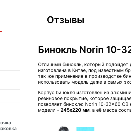
Отзывы
Бинокль Norin 10-3
Отличный бинокль, который подойдет 
изготовлена в Китае, под известным б
так же применение в производстве би
использовать модель даже в самых эк
Корпус бинокля изготовлен из алюмин
резиновое покрытие, которое защищает
позволяет биноклю Norin 10-32x60 CB 
модели -
245x220 мм
, а её масса сос
почка
паковка