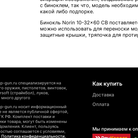
с биноклем, так что, модель необходи
какой либо подпорке.
Бинокль Norin 10-32x60 CB поставляе
можно использовать для переноски мод
защитные крышки, тряпочка для проти
p-gun.ru специализируется на
Как купить
о оружия, пистолетов, винтовок,
soft (страйкбол), луков,
Доставка
 много другого
Оплата
cp-gun.ru носит информационный
де не является публичной офертой,
ГК РФ. Комплект поставки и
ики товара, могут быть изменены
домления. Клиент, пользуясь
Мы принимаем к оп
ностью соглашается с условиями,
е
Политика конфиденциальности.