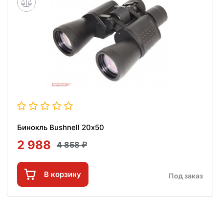
Бинокль Bushnell 20х50
2 988
4 858
В корзину
Под заказ