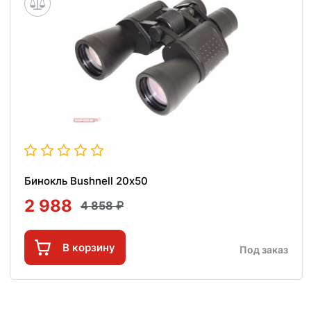
Бинокль Bushnell 20х50
2 988
4 858
В корзину
Под заказ