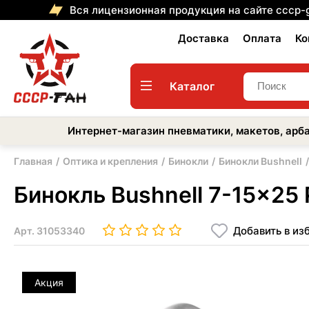
Вся лицензионная продукция на сайте cccp-
Доставка
Оплата
Ко
Каталог
Интернет-магазин пневматики, макетов, арба
Главная
Оптика и крепления
Бинокли
Бинокли Bushnell
Бинокль Bushnell 7-15x25
Добавить в из
Арт.
31053340
Акция