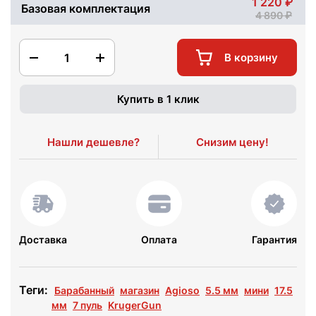
1 220
Базовая комплектация
4 890
1
В корзину
Купить в 1 клик
Нашли дешевле?
Снизим цену!
Доставка
Оплата
Гарантия
Теги:
Барабанный
магазин
Agioso
5.5 мм
мини
17.5
мм
7 пуль
KrugerGun