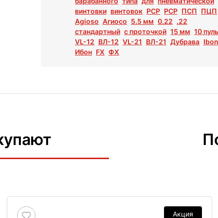
барабанного
типа
для
пневматической
винтовки
винтовок
PCP
РСР
ПСП
ПЦП
Agioso
Агиосо
5.5 мм
0.22
.22
стандартный
с проточкой
15 мм
10 пул
VL-12
ВЛ-12
VL-21
ВЛ-21
Дубрава
Ibo
Ибон
FX
ФХ
купают
П
Акция