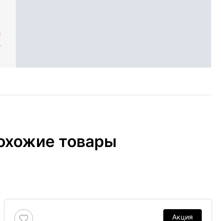
ь
n
охожие товары
Акция