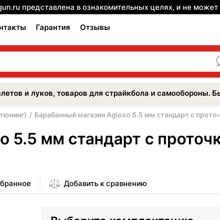
gun.ru представлена в ознакомительных целях, и не може
нтакты
Гарантия
Отзывы
летов и луков, товаров для страйкбола и самообороны. Б
 тюнинг)
Барабанный магазин Agioso 5.5 мм стандарт с проточко
 5.5 мм стандарт с проточко
збранное
Добавить к сравнению