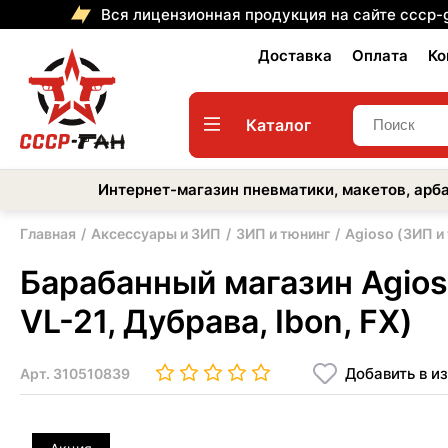
Вся лицензионная продукция на сайте cccp-
Доставка
Оплата
Ко
Каталог
Интернет-магазин пневматики, макетов, арба
Главная
Аксессуары и ЗИП
ЗИП и тюнинг
Agioso (ЗИП и
Барабанный магазин Agioso
VL-21, Дубрава, Ibon, FX)
Добавить в и
Арт.
310510839