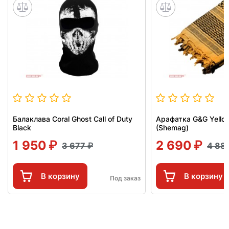
Балаклава Coral Ghost Call of Duty
Арафатка G&G Yello
Black
(Shemag)
1 950
2 690
3 677
4 88
В корзину
В корзину
Под заказ