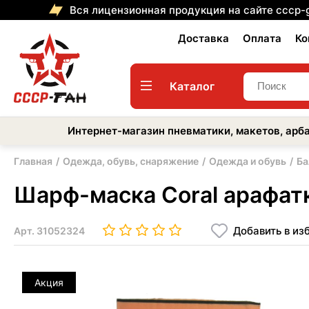
Вся лицензионная продукция на сайте cccp-
Доставка
Оплата
Ко
Каталог
Интернет-магазин пневматики, макетов, арба
Главная
Одежда, обувь, снаряжение
Одежда и обувь
Ба
Шарф-маска Coral арафатк
Добавить в из
Арт.
31052324
Акция