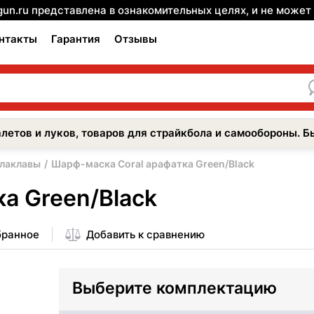
gun.ru представлена в ознакомительных целях, и не може
нтакты
Гарантия
Отзывы
летов и луков, товаров для страйкбола и самообороны. Б
лаклавы
Шарф-маска Coral арафатка Green/Black
а Green/Black
бранное
Добавить к сравнению
Выберите комплектацию