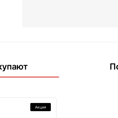
купают
П
Акция