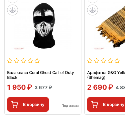
Балаклава Coral Ghost Call of Duty
Арафатка G&G Yello
Black
(Shemag)
1 950
2 690
3 677
4 88
В корзину
В корзину
Под заказ