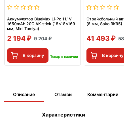
Аккумулятор BlueMax Li-Po 11.1V
Страйкбольный авт
1650mAh 20C AK-stick (18x18x169
(6 мм, Sako RK95)
мм, Mini Tamiya)
2 194
41 493
9 204
58 
В корзину
В корзину
Товар в наличии
Описание
Отзывы
Комментарии
Характеристики