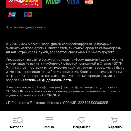
Политика конфиденциальности
© 2010-2026 Магазин cccp-gun.ru специализируется на продаже
пневматического оружия, пистолетов, винтовок, средств самообороны,
Airsoft (страйкбол), луков, арбалетов, снаряжения и много другого
Информация на сайте cccp-gun.ru носит информационный характер и не
в коем виде не является публичной офертой, описанной в Статье 437 ГК
РФ. Комплект поставки и технические харктеристики товара, могут быть
изменены производителем без уведомления. Клиент, пользуясь сайтом
cccp-gun.ru, полностью соглашается с условиями, прописанными в
разделе
Политика конфиденциальности.
Копирование любой информации (тексты, фото, видео и др.) с сайта
CCCP-GUN запрещено, за исключением наличия письменного согласия
администрации сайта CCCP-GUN
ИП Пантюхина Екатерина Игоревна ОГРНИП: 322508100365805
Каталог
Меню
Избранное
Корзина