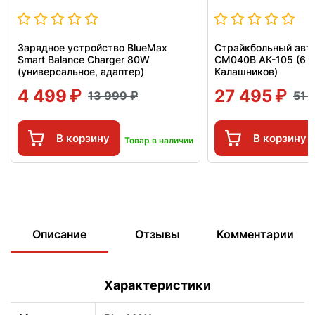
Зарядное устройство BlueMax
Страйкбольный авт
Smart Balance Charger 80W
CM040B АК-105 (6 м
(универсальное, адаптер)
Калашников)
4 499
27 495
13 999
51 
В корзину
В корзину
Товар в наличии
Описание
Отзывы
Комментарии
Характеристики