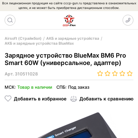
Вся лицензионная продукция на сайте cccp-gun.ru представлена в ознакомительных
целях, и не может быть приобретена дистанционным способом.
Airsoft (Страйкбол)
АКБ и зарядные устройства
АКБ и зарядные устройства BlueMax
Зарядное устройство BlueMax BM6 Pro
Smart 60W (универсальное, адаптер)
Арт.
310511028
МСК:
Товар в наличии
СПБ:
Под заказ
Добавить в избранное
Добавить к сравнению