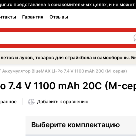
gun.ru представлена в ознакомительных целях, и не може
нтакты
Гарантия
Отзывы
летов и луков, товаров для страйкбола и самообороны. Б
Аккумулятор BlueMAX Li-Po 7.4 V 1100 mAh 20C (M-серия)
o 7.4 V 1100 mAh 20C (M-се
бранное
Добавить к сравнению
Выберите комплектацию