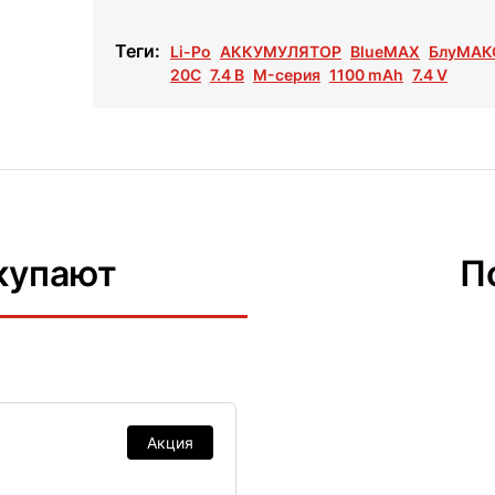
Теги:
Li-Po
АККУМУЛЯТОР
BlueMAX
БлуМАК
20C
7.4 В
M-серия
1100 mAh
7.4 V
купают
П
Акция