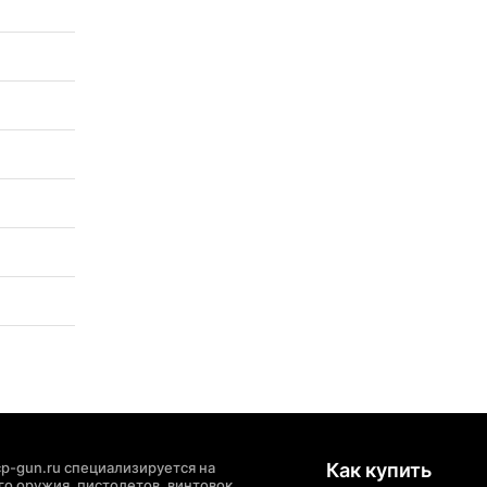
p-gun.ru специализируется на
Как купить
о оружия, пистолетов, винтовок,