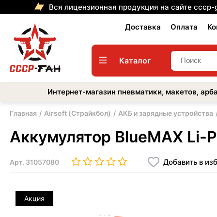
Вся лицензионная продукция на сайте cccp-
Доставка
Оплата
Ко
Каталог
Интернет-магазин пневматики, макетов, арба
Главная
Airsoft (Страйкбол)
АКБ и зарядные устройства
Аккумулятор BlueMAX Li-P
Добавить в из
Арт.
31057080
Акция