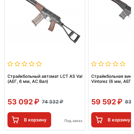
Страйкбольный автомат LCT AS Val
Страйкбольная винт
(АЕГ, 6 мм, АС Вал)
Vintorez (6 мм, АЕГ,
53 092
59 592
74 332
83
В корзину
В корзину
Под заказ