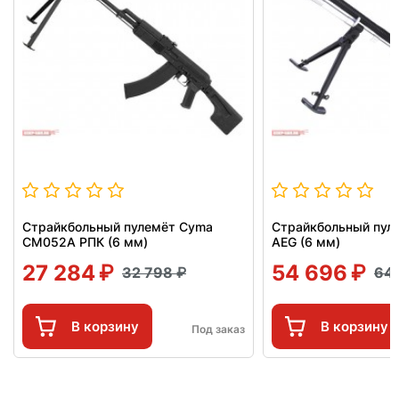
Страйкбольный пулемёт Cyma
Страйкбольный пул
CM052A РПК (6 мм)
AEG (6 мм)
27 284
54 696
32 798
64
В корзину
В корзину
Под заказ