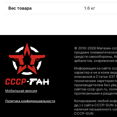
Вес товара
1.6 кг
© 2010-2026 Магазин ccc
продаже пневматическог
средств самообороны, Air
арбалетов, снаряжения и
Информация на сайте cc
характер и не в коем ви
описанной в Статье 437 
технические харктерист
производителем без уве
сайтом cccp-gun.ru, пол
Мобильная версия
прописанными в раздел
Копирование любой инфо
Политика конфиденциальности
др.) с сайта CCCP-GUN 
наличия письменного со
CCCP-GUN