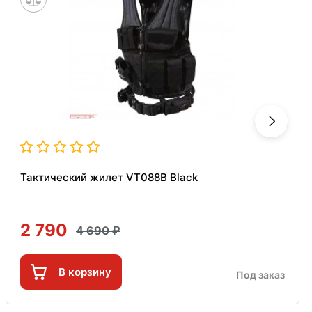
Тактический жилет VT088B Black
2 790
4 690
В корзину
Под заказ