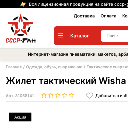
Вся лицензионная продукция на сайте cccp-
Доставка
Оплата
Ко
Каталог
Интернет-магазин пневматики, макетов, арба
Главная
Одежда, обувь, снаряжение
Тактическое снаряж
Жилет тактический Wish
Добавить в из
Арт.
31058141
Акция