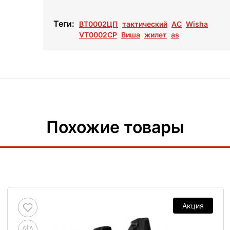
Теги:
ВТ0002ЦП
тактический
АС
Wisha
VT0002CP
Виша
жилет
as
Похожие товары
Акция