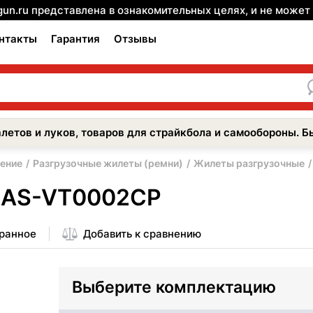
gun.ru представлена в ознакомительных целях, и не може
нтакты
Гарантия
Отзывы
летов и луков, товаров для страйкбола и самообороны. Б
ение
Разгрузочные жилеты (ремни)
Жилеты разгрузочные
a AS-VT0002CP
бранное
Добавить к сравнению
Выберите комплектацию