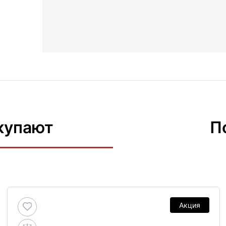
купают
П
Акция