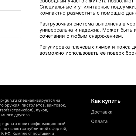
свободный участок жилета позволяют
Специальные и утилитарные подсумки. 
компактно разместить с помощью дан
Разгрузочная система выполнена в чер
универсальна и надежна. Может быть 
сочетании с любым снаряжением.
Регулировка плечевых лямок и пояса д
возможно использовать ее поверх бро
p-gun.ru специализируется на
Как купить
о оружия, пистолетов, винтовок,
soft (страйкбол), луков,
Доставка
 много другого
Оплата
cp-gun.ru носит информационный
де не является публичной офертой,
ГК РФ. Комплект поставки и