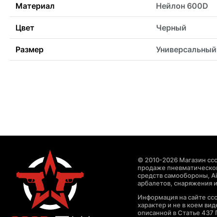
Материал
Нейлон 600D
Цвет
Черный
Размер
Универсальный
© 2010-2026 Магазин ccc
продаже пневматическог
средств самообороны, Air
арбалетов, снаряжения и
Информация на сайте cc
характер и не в коем ви
описанной в Статье 437 