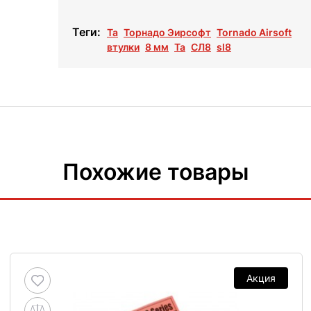
Теги:
Та
Торнадо Эирсофт
Tornado Airsoft
втулки
8 мм
Ta
СЛ8
sl8
Похожие товары
Акция