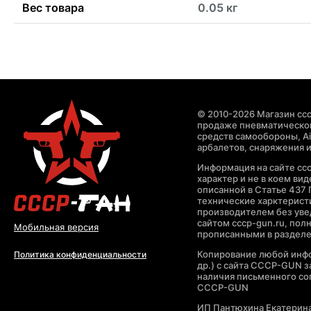
Вес товара
0.05 кг
© 2010-2026 Магазин ccc
продаже пневматическог
средств самообороны, Air
арбалетов, снаряжения и
Информация на сайте cc
характер и не в коем ви
описанной в Статье 437 
технические харктерист
производителем без уве
сайтом cccp-gun.ru, пол
Мобильная версия
прописанными в раздел
Копирование любой инфо
Политика конфиденциальности
др.) с сайта CCCP-GUN 
наличия письменного со
CCCP-GUN
ИП Пантюхина Екатерин