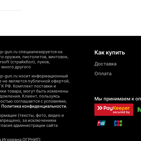
p-gun.ru специализируется на
Как купить
о оружия, пистолетов, винтовок,
soft (страйкбол), луков,
Доставка
 много другого
Оплата
cp-gun.ru носит информационный
де не является публичной офертой,
ГК РФ. Комплект поставки и
ики товара, могут быть изменены
домления. Клиент, пользуясь
Мы принимаем к оп
ностью соглашается с условиями,
е
Политика конфиденциальности.
рмации (тексты, фото, видео и
запрещено, за исключением
гласия администрации сайта
а Игоревна ОГРНИП: