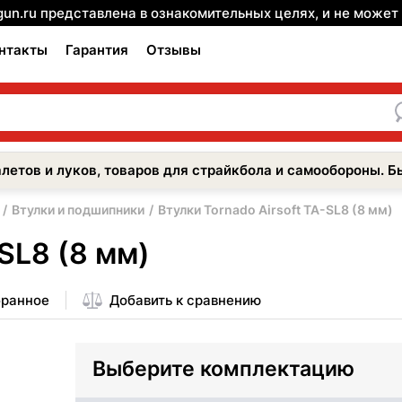
gun.ru представлена в ознакомительных целях, и не може
нтакты
Гарантия
Отзывы
летов и луков, товаров для страйкбола и самообороны. Б
Втулки и подшипники
Втулки Tornado Airsoft TA-SL8 (8 мм)
-SL8 (8 мм)
бранное
Добавить к сравнению
Выберите комплектацию