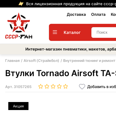
Вся лицензионная продукция на сайте cccp-
Доставка
Оплата
Ко
Каталог
Интернет-магазин пневматики, макетов, арба
Главная
Airsoft (Страйкбол)
Внутренний тюнинг и ремонт
Втулки Tornado Airsoft TA
Добавить в из
Арт.
31057265
Акция