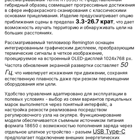
гибридный образец совмещает прогрессивные достижения
в сфере инфракрасного сканирования с классическими
основами прицеливания. Изделие предусматривает опцию
3.3-26.7 крат
приближения сцены в пределах
, что дает
возможность изучать территорию и обнаруживать цели на
больших расстояниях.
Рассматриваемый тепловизор Remington оснащен
интегрированным графическим дисплеем, преобразующим
термические сигналы в четкое изображение,
проецируемое на встроенный OLED-дисплей 1024x768 px.
50
Частота обновления экранной развертки составляет
Гц
, что нивелирует искажения при движении, сохраняя
естественную плавность даже при резком перемещении
оборудования или цели.
Удобство управления адаптировано для эксплуатации в
полевых условиях - выбор из семи вариантов прицельных
марок выполняется через понятный интерфейс, а
настройка резкости реализована посредством
регулировочного узла на окуляре. Функционирование
модели обеспечивается съемным источником питания
формата 18650 с возможностью пополнения заряда через
USB Type-C
отдельное штатное устройство - разъем
предполагает подключение внешних энергетических