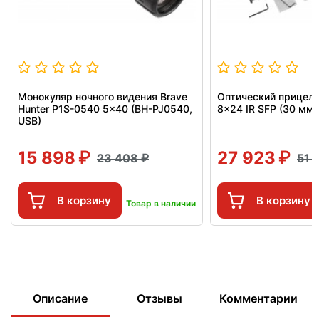
Монокуляр ночного видения Brave
Оптический прицел T
Hunter P1S-0540 5x40 (BH-PJ0540,
8x24 IR SFP (30 мм,
USB)
15 898
27 923
23 408
51 
В корзину
В корзину
Товар в наличии
Описание
Отзывы
Комментарии