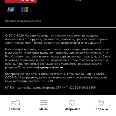
Политика конфиденциальности
© 2010-2026 Магазин cccp-gun.ru специализируется на продаже
пневматического оружия, пистолетов, винтовок, средств самообороны,
Airsoft (страйкбол), луков, арбалетов, снаряжения и много другого
Информация на сайте cccp-gun.ru носит информационный характер и не
в коем виде не является публичной офертой, описанной в Статье 437 ГК
РФ. Комплект поставки и технические харктеристики товара, могут быть
изменены производителем без уведомления. Клиент, пользуясь сайтом
cccp-gun.ru, полностью соглашается с условиями, прописанными в
разделе
Политика конфиденциальности.
Копирование любой информации (тексты, фото, видео и др.) с сайта
CCCP-GUN запрещено, за исключением наличия письменного согласия
администрации сайта CCCP-GUN
ИП Пантюхина Екатерина Игоревна ОГРНИП: 322508100365805
Каталог
Меню
Избранное
Корзина