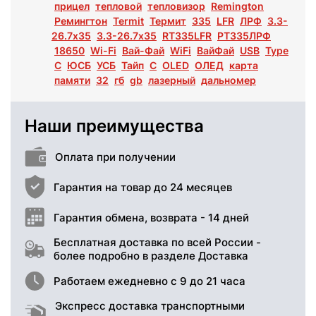
прицел
тепловой
тепловизор
Remington
Ремингтон
Termit
Термит
335
LFR
ЛРФ
3.3-
26.7х35
3.3-26.7х35
RT335LFR
РТ335ЛРФ
18650
Wi-Fi
Вай-Фай
WiFi
ВайФай
USB
Type
C
ЮСБ
УСБ
Тайп
С
OLED
ОЛЕД
карта
памяти
32
гб
gb
лазерный
дальномер
Наши преимущества
Оплата при получении
Гарантия на товар до 24 месяцев
Гарантия обмена, возврата - 14 дней
Бесплатная доставка по всей России -
более подробно в разделе Доставка
Работаем ежедневно с 9 до 21 часа
Экспресс доставка транспортными