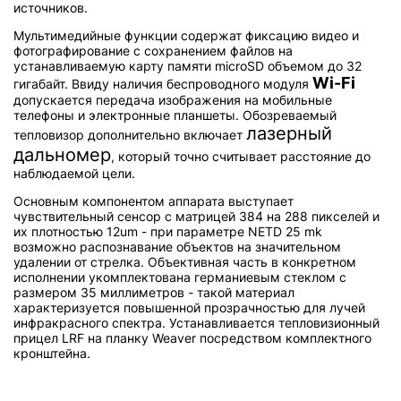
источников.
Мультимедийные функции содержат фиксацию видео и
фотографирование с сохранением файлов на
устанавливаемую карту памяти microSD объемом до 32
Wi-Fi
гигабайт. Ввиду наличия беспроводного модуля
допускается передача изображения на мобильные
телефоны и электронные планшеты. Обозреваемый
лазерный
тепловизор дополнительно включает
дальномер
, который точно считывает расстояние до
наблюдаемой цели.
Основным компонентом аппарата выступает
чувствительный сенсор с матрицей 384 на 288 пикселей и
их плотностью 12um - при параметре NETD 25 mk
возможно распознавание объектов на значительном
удалении от стрелка. Объективная часть в конкретном
исполнении укомплектована германиевым стеклом с
размером 35 миллиметров - такой материал
характеризуется повышенной прозрачностью для лучей
инфракрасного спектра. Устанавливается тепловизионный
прицел LRF на планку Weaver посредством комплектного
кронштейна.