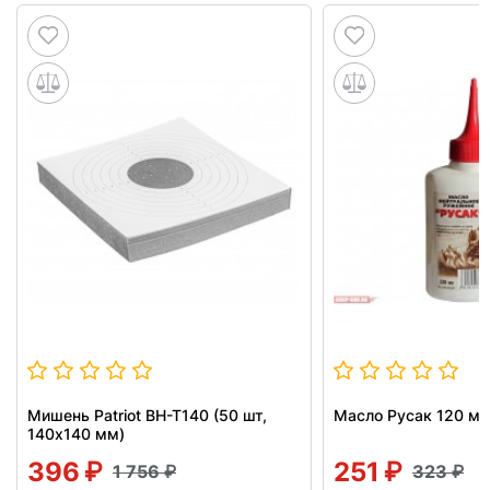
Мишень Patriot BH-T140 (50 шт,
Масло Русак 120 мл
140x140 мм)
396
251
1 756
323