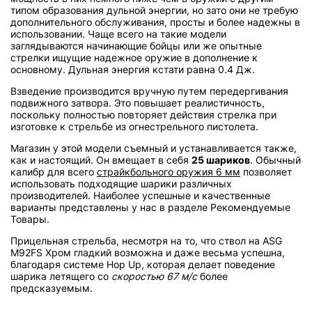
типом образования дульной энергии, но зато они не требую
дополнительного обслуживания, просты и более надежны в
использовании. Чаще всего на такие модели
заглядываются начинающие бойцы или же опытные
стрелки ищущие надежное оружие в дополнение к
основному. Дульная энергия кстати равна 0.4 Дж.
Взведение производится вручную путем передергивания
подвижного затвора. Это повышает реалистичность,
поскольку полностью повторяет действия стрелка при
изготовке к стрельбе из огнестрельного пистолета.
Магазин у этой модели съемный и устанавливается также,
как и настоящий. Он вмещает в себя
25 шариков
. Обычный
калибр для всего
страйкбольного оружия 6 мм
позволяет
использовать подходящие шарики различных
производителей. Наиболее успешные и качественные
варианты представлены у нас в разделе Рекомендуемые
Товары.
Прицельная стрельба, несмотря на то, что ствол на ASG
M92FS Хром гладкий возможна и даже весьма успешна,
благодаря системе Hop Up, которая делает поведение
шарика летящего со
скоростью 67 м/с
более
предсказуемым.