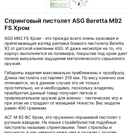
Спринговый пистолет ASG Beretta M92
FS Хром
ASG M92 FS Хром - это прежде всего очень красивая и
притягивающая взгляд реплика боевого пистолета Beretta
92 от датской кампании ASG. И даже несмотря на то, что
корпус выполняется из полимера, покрытие под хром дает
полное визуальное ощущение металлического серьезного
оружия.
Габариты изделия максимально приближены к прообразу.
Длина пистолета составляет 219 мм. По весу конечно они
отличаются, но в данном случае это не только
простительно, но и необходимо, поскольку владелец
приобретая данный товар получает легкое и
привлекательное оружие для военно - тактических игр и
при этом не страдает от излишней тяжести. Вес модели
равен 400 граммам.
АСГ М 92 ФС Хром, это пружинно-поршневой пистолет с
ручным взводом. На языке страйкболистов подобные
пистолеты называю спринговыми. Темп стрельбы и
мощность в них немного ниже чем в оружии с другим