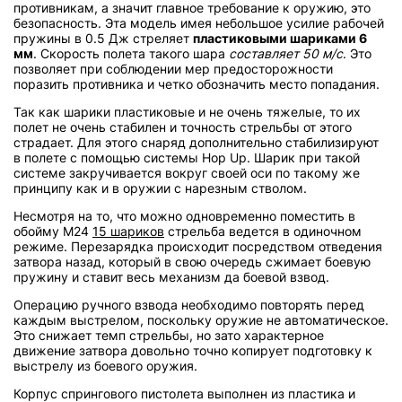
противникам, а значит главное требование к оружию, это
безопасность. Эта модель имея небольшое усилие рабочей
пружины в 0.5 Дж стреляет
пластиковыми шариками 6
мм
. Скорость полета такого шара
составляет 50 м/с
. Это
позволяет при соблюдении мер предосторожности
поразить противника и четко обозначить место попадания.
Так как шарики пластиковые и не очень тяжелые, то их
полет не очень стабилен и точность стрельбы от этого
страдает. Для этого снаряд дополнительно стабилизируют
в полете с помощью системы Hop Up. Шарик при такой
системе закручивается вокруг своей оси по такому же
принципу как и в оружии с нарезным стволом.
Несмотря на то, что можно одновременно поместить в
обойму М24
15 шариков
стрельба ведется в одиночном
режиме. Перезарядка происходит посредством отведения
затвора назад, который в свою очередь сжимает боевую
пружину и ставит весь механизм да боевой взвод.
Операцию ручного взвода необходимо повторять перед
каждым выстрелом, поскольку оружие не автоматическое.
Это снижает темп стрельбы, но зато характерное
движение затвора довольно точно копирует подготовку к
выстрелу из боевого оружия.
Корпус спрингового пистолета выполнен из пластика и