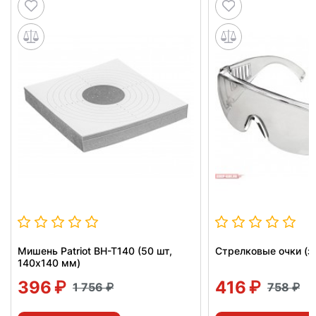
Мишень Patriot BH-T140 (50 шт,
Стрелковые очки (з
140x140 мм)
396
416
1 756
758