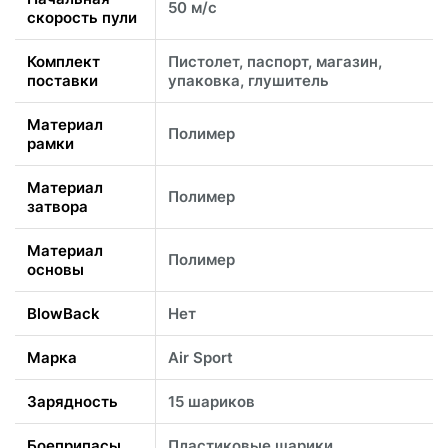
50 м/с
скорость пули
Комплект
Пистолет, паспорт, магазин,
поставки
упаковка, глушитель
Материал
Полимер
рамки
Материал
Полимер
затвора
Материал
Полимер
основы
BlowBack
Нет
Марка
Air Sport
Зарядность
15 шариков
Боеприпасы
Пластиковые шарики