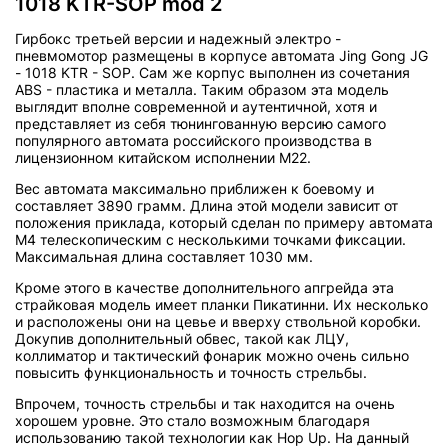
1018 KTR-SOP mod 2
Гирбокс третьей версии и надежный электро -
пневмомотор размещены в корпусе автомата Jing Gong JG
- 1018 KTR - SOP. Сам же корпус выполнен из сочетания
ABS - пластика и металла. Таким образом эта модель
выглядит вполне современной и аутентичной, хотя и
представляет из себя тюнингованную версию самого
популярного автомата российского производства в
лицензионном китайском исполнении М22.
Вес автомата максимально приближен к боевому и
составляет 3890 грамм. Длина этой модели зависит от
положения приклада, который сделан по примеру автомата
М4 телескопическим с несколькими точками фиксации.
Максимальная длина составляет 1030 мм.
Кроме этого в качестве дополнительного апгрейда эта
страйковая модель имеет планки Пикатинни. Их несколько
и расположены они на цевье и вверху ствольной коробки.
Докупив дополнительный обвес, такой как ЛЦУ,
коллиматор и тактический фонарик можно очень сильно
повысить функциональность и точность стрельбы.
Впрочем, точность стрельбы и так находится на очень
хорошем уровне. Это стало возможным благодаря
использованию такой технологии как Hop Up. На данный