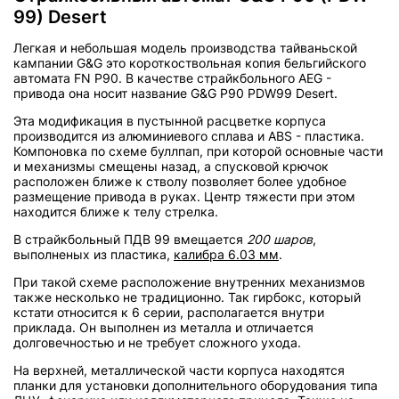
99) Desert
Легкая и небольшая модель производства тайваньской
кампании G&G это короткоствольная копия бельгийского
автомата FN P90. В качестве страйкбольного AEG -
привода она носит название G&G P90 PDW99 Desert.
Эта модификация в пустынной расцветке корпуса
производится из алюминиевого сплава и ABS - пластика.
Компоновка по схеме буллпап, при которой основные части
и механизмы смещены назад, а спусковой крючок
расположен ближе к стволу позволяет более удобное
размещение привода в руках. Центр тяжести при этом
находится ближе к телу стрелка.
В страйкбольный ПДВ 99 вмещается
200 шаров
,
выполненых из пластика,
калибра 6.03 мм
.
При такой схеме расположение внутренних механизмов
также несколько не традиционно. Так гирбокс, который
кстати относится к 6 серии, располагается внутри
приклада. Он выполнен из металла и отличается
долговечностью и не требует сложного ухода.
На верхней, металлической части корпуса находятся
планки для установки дополнительного оборудования типа