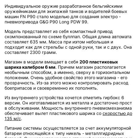
Индивидуальное оружие разработанное бельгийскими
оружейниками для экипажей танков и водителей боевых
машин FN P90 стало моделью для создания электро -
пневмопривода G&G P90 Long PDW 99.
Модель представляет из себя компактный привод
скомпонованный по схеме буллпап. Общая длина автомата
составляет 635 мм. Масса при иэтом небольшая и
подходит как для стрельбы с одной руки, так и с двух. Она
составляет 2300 грамм.
Магазин в модели вмещает в себя
200 пластиковых
шарика калибром 6 мм
. Причем магазин располагается
необычным способом, а именно, сверху в горизонтальном
положении. Очень удобное свойство этого магазина - его
прозрачность. Из-за этого можно контролировать расход
боеприпасов и своевременно их пополнять.
Из внутреннего устройства хочется отметить гирбокс 6
версии. Он изготавливается из металла и достаточно прост
в обслуживании. Мощность внутреннего пневмомеханизма
обеспечивает вылет пластикового шарика со
скоростью до
135 м/с
.
Питание системы осуществляется за счет аккумуляторной
батареи относящейся к типу никель - металлгидридных