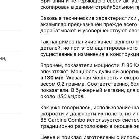
Британии и не теряющего своей актуал
скопирован в данном страйкбольном п
Базовые технические характеристики 
экземпляр предназначен прежде всего
дорабатывают и усовершенствуют сво
Так например наличие качественного 
деталей, но при этом адаптированного
существенные изменения в конструкци
ин,
Впрочем, показатели мощности Л 85 Ка
впечатляют. Мощность дульной энергии
в 130 м/с
. Указанная мощность и скор
весом 0.2 грамма. Соответственно, бо
показатели. В бункерный магазин, для
около
450 шаров
.
Как уже говорилось, использование ша
скорости и дальности их полета, но и
85 Carbine Combo используется систе
традиционно расположено в окошке эк
Цевье и приклад изготовлены с испол