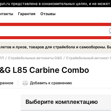
gun.ru представлена в ознакомительных целях, и не може
нтакты
Гарантия
Отзывы
летов и луков, товаров для страйкбола и самообороны. Б
 ПП
Страйкбольные автоматы G&G
Страйкбольный автомат 
&G L85 Carbine Combo
бранное
Добавить к сравнению
Выберите комплектацию