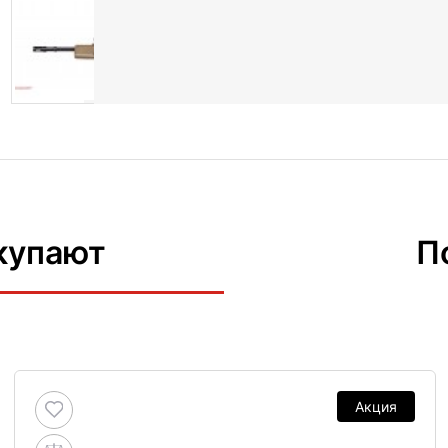
купают
П
Акция