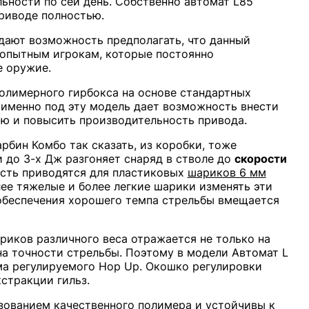
ьности по сей день. Собственно автомат L85
риводе полностью.
дают возможность предполагать, что данный
 опытным игрокам, которые постоянно
е оружие.
полимерного гирбокса на основе стандартных
 именно под эту модель дает возможность внести
ю и повысить производительность привода.
рбин Комбо так сказать, из коробки, тоже
 до 3-х Дж разгоняет снаряд в стволе до
скорости
ость приводятся для пластиковых
шариков 6 мм
лее тяжелые и более легкие шарики изменять эти
 обеспечения хорошего темпа стрельбы вмещается
риков различного веса отражается не только на
 на точности стрельбы. Поэтому в модели Автомат L
ма регулируемого Hop Up. Окошко регулировки
стракции гильз.
ьзованием качественного полимера и устойчивы к