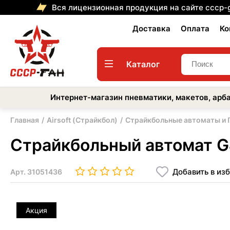
Вся лицензионная продукция на сайте cccp-
Доставка
Оплата
Ко
Каталог
Интернет-магазин пневматики, макетов, арба
Главная
Airsoft (Страйкбол)
Страйкбольные автоматы и
Страйкбольный автомат G
Добавить в из
Арт.
31051436
Акция