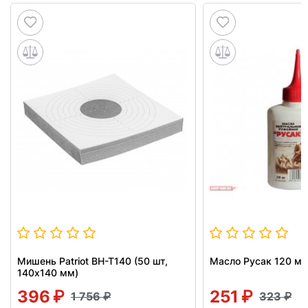
Мишень Patriot BH-T140 (50 шт,
Масло Русак 120 мл
140x140 мм)
396
251
1 756
323