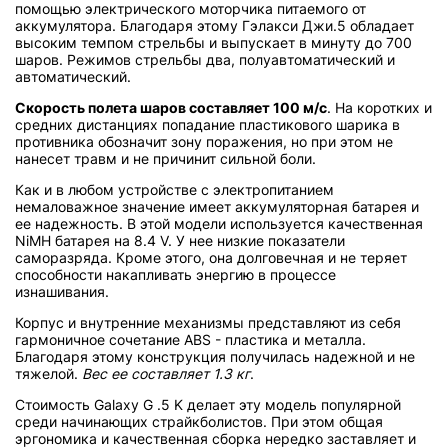
помощью электрического моторчика питаемого от
аккумулятора. Благодаря этому Гэлакси Джи.5 обладает
высоким темпом стрельбы и выпускает в минуту до 700
шаров. Режимов стрельбы два, полуавтоматический и
автоматический.
Скорость полета шаров составляет 100 м/с
. На коротких и
средних дистанциях попадание пластикового шарика в
противника обозначит зону поражения, но при этом не
нанесет травм и не причинит сильной боли.
Как и в любом устройстве с электропитанием
немаловажное значение имеет аккумуляторная батарея и
ее надежность. В этой модели используется качественная
NiMH батарея на 8.4 V. У нее низкие показатели
саморазряда. Кроме этого, она долговечная и не теряет
способности накапливать энергию в процессе
изнашивания.
Корпус и внутренние механизмы представляют из себя
гармоничное сочетание ABS - пластика и металла.
Благодаря этому конструкция получилась надежной и не
тяжелой.
Вес ее составляет 1.3 кг
.
Стоимость Galaxy G .5 K делает эту модель популярной
среди начинающих страйкболистов. При этом общая
эргономика и качественная сборка нередко заставляет и