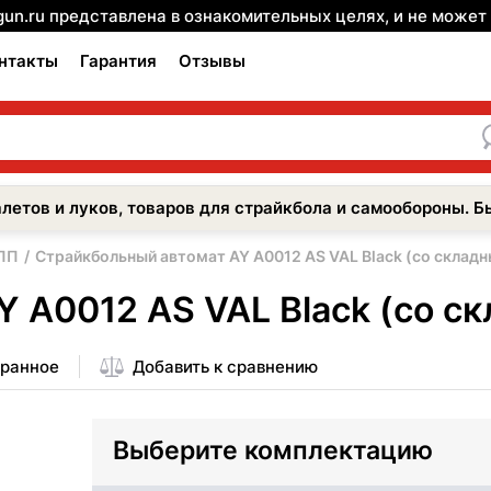
gun.ru представлена в ознакомительных целях, и не може
нтакты
Гарантия
Отзывы
летов и луков, товаров для страйкбола и самообороны. Б
 ПП
Страйкбольный автомат AY A0012 AS VAL Black (со склад
 A0012 AS VAL Black (со с
бранное
Добавить к сравнению
Выберите комплектацию