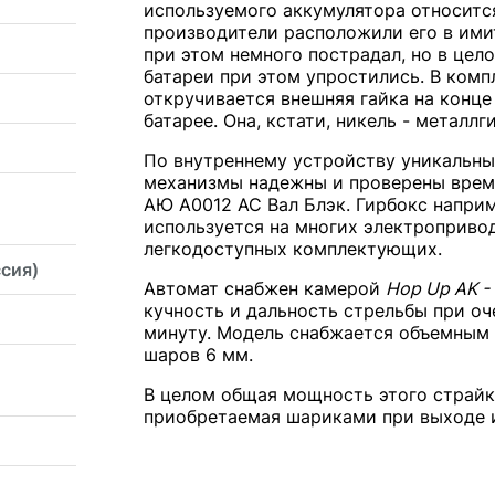
используемого аккумулятора относится
производители расположили его в ими
при этом немного пострадал, но в цел
батареи при этом упростились. В ком
откручивается внешняя гайка на конце 
батарее. Она, кстати, никель - металл
По внутреннему устройству уникальны
механизмы надежны и проверены врем
АЮ А0012 АС Вал Блэк. Гирбокс наприм
используется на многих электропривод
легкодоступных комплектующих.
сия)
Автомат снабжен камерой
Hop Up AK - 
кучность и дальность стрельбы при о
минуту. Модель снабжается объемным 
шаров 6 мм.
В целом общая мощность этого страйкб
приобретаемая шариками при выходе из