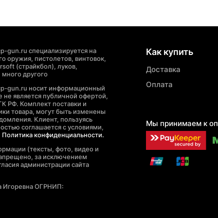
p-gun.ru специализируется на
Как купить
о оружия, пистолетов, винтовок,
soft (страйкбол), луков,
Доставка
 много другого
Оплата
cp-gun.ru носит информационный
де не является публичной офертой,
ГК РФ. Комплект поставки и
ики товара, могут быть изменены
домления. Клиент, пользуясь
Мы принимаем к оп
ностью соглашается с условиями,
е
Политика конфиденциальности.
рмации (тексты, фото, видео и
запрещено, за исключением
гласия администрации сайта
а Игоревна ОГРНИП: