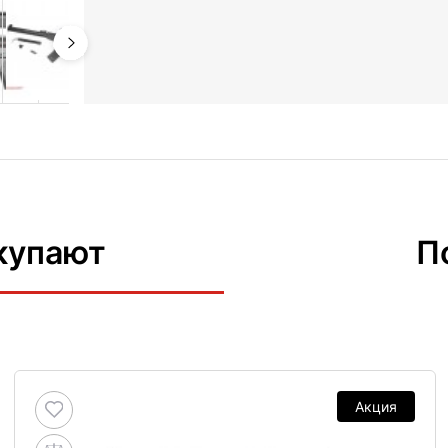
купают
П
Акция