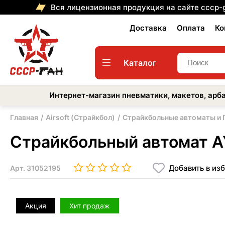
Вся лицензионная продукция на сайте cccp-
Доставка
Оплата
Ко
Каталог
Интернет-магазин пневматики, макетов, арба
Главная
Airsoft (Страйкбол)
Страйкбольные автоматы и
Страйкбольный автомат AY
Добавить в из
Арт.
31052195
Акция
Хит продаж