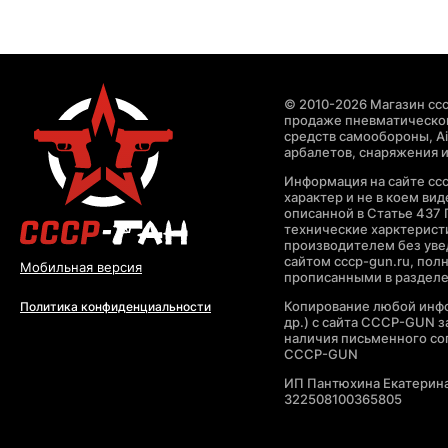
© 2010-2026 Магазин ccc
продаже пневматическог
средств самообороны, Air
арбалетов, снаряжения и
Информация на сайте cc
характер и не в коем ви
описанной в Статье 437 
технические харктерист
производителем без уве
сайтом cccp-gun.ru, пол
Мобильная версия
прописанными в раздел
Копирование любой инфо
Политика конфиденциальности
др.) с сайта CCCP-GUN 
наличия письменного со
CCCP-GUN
ИП Пантюхина Екатерин
322508100365805