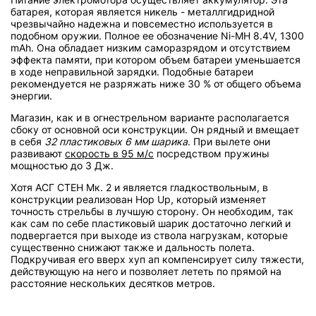
батарея, которая является никель - металлгидридной
чрезвычайно надежна и повсеместно используется в
подобном оружии. Полное ее обозначение Ni-MH 8.4V, 1300
mAh. Она обладает низким саморазрядом и отсутствием
эффекта памяти, при котором объем батареи уменьшается
в ходе неправильной зарядки. Подобные батареи
рекомендуется не разряжать ниже 30 % от общего объема
энергии.
Магазин, как и в огнестрельном варианте располагается
сбоку от основной оси конструкции. Он рядный и вмещает
в себя
32 пластиковых 6 мм шарика
. При вылете они
развивают
скорость в 95 м/с
посредством пружины
мощностью до 3 Дж.
Хотя АСГ СТЕН Мк. 2 и является гладкоствольным, в
конструкции реализован Hop Up, который изменяет
точность стрельбы в лучшую сторону. Он необходим, так
как сам по себе пластиковый шарик достаточно легкий и
подвергается при выходе из ствола нагрузкам, которые
существенно снижают также и дальность полета.
Подкручивая его вверх хуп ап компенсирует силу тяжести,
действующую на него и позволяет лететь по прямой на
расстояние нескольких десятков метров.