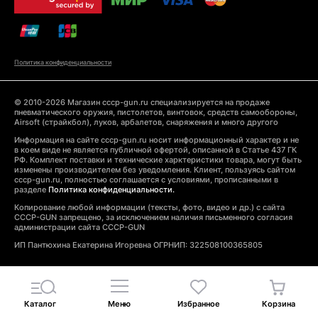
Политика конфиденциальности
© 2010-2026 Магазин cccp-gun.ru специализируется на продаже
пневматического оружия, пистолетов, винтовок, средств самообороны,
Airsoft (страйкбол), луков, арбалетов, снаряжения и много другого
Информация на сайте cccp-gun.ru носит информационный характер и не
в коем виде не является публичной офертой, описанной в Статье 437 ГК
РФ. Комплект поставки и технические харктеристики товара, могут быть
изменены производителем без уведомления. Клиент, пользуясь сайтом
cccp-gun.ru, полностью соглашается с условиями, прописанными в
разделе
Политика конфиденциальности.
Копирование любой информации (тексты, фото, видео и др.) с сайта
CCCP-GUN запрещено, за исключением наличия письменного согласия
администрации сайта CCCP-GUN
ИП Пантюхина Екатерина Игоревна ОГРНИП: 322508100365805
Каталог
Меню
Избранное
Корзина