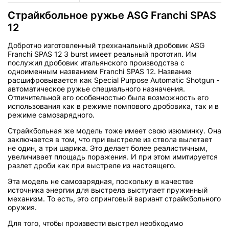
Страйкбольное ружье ASG Franchi SPAS
12
Добротно изготовленный трехканальный дробовик ASG
Franchi SPAS 12 3 burst имеет реальный прототип. Им
послужил дробовик итальянского производства с
одноименным названием Franchi SPAS 12. Название
расшифровывается как Special Purpose Automatic Shotgun -
автоматическое ружье специального назначения.
Отличительной его особенностью была возможность его
использования как в режиме помпового дробовика, так и в
режиме самозарядного.
Страйкбольная же модель тоже имеет свою изюминку. Она
заключается в том, что при выстреле из ствола вылетает
не один, а три шарика. Это делает более реалистичным,
увеличивает площадь поражения. И при этом имитируется
разлет дроби как при выстреле из настоящего.
Эта модель не самозарядная, поскольку в качестве
источника энергии для выстрела выступает пружинный
механизм. То есть, это спринговый вариант страйкбольного
оружия.
Для того, чтобы произвести выстрел необходимо