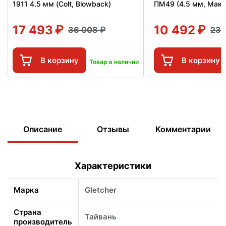
1911 4.5 мм (Colt, Blowback)
ПМ49 (4.5 мм, Мака
17 493
10 492
36 008
23 
В корзину
В корзину
Товар в наличии
Описание
Отзывы
Комментарии
Характеристики
Марка
Gletcher
Страна
Тайвань
производитель