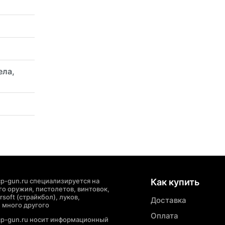
ела,
p-gun.ru специализируется на
Как купить
о оружия, пистолетов, винтовок,
soft (страйкбол), луков,
Доставка
 много другого
Оплата
cp-gun.ru носит информационный