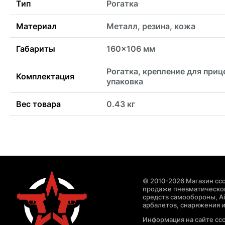
Тип
Рогатка
Материал
Металл, резина, кожа
Габариты
160x106 мм
Рогатка, крепление для приц
Комплектация
упаковка
Вес товара
0.43 кг
© 2010-2026 Магазин ccc
продаже пневматическог
средств самообороны, Air
арбалетов, снаряжения и
Информация на сайте cc