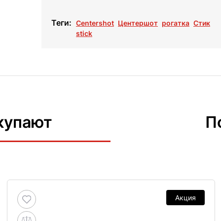
Теги:
Centershot
Центершот
рогатка
Стик
stick
купают
П
Акция