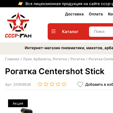
Вся лицензионная продукция на сайте cccp-
Доставка
Оплата
Ко
Каталог
Интернет-магазин пневматики, макетов, арба
Главная
Луки, Арбалеты, Рогатки
Рогатки
Рогатка Cente
Рогатка Centershot Stick
Добавить в из
Арт.
31059636
Акция