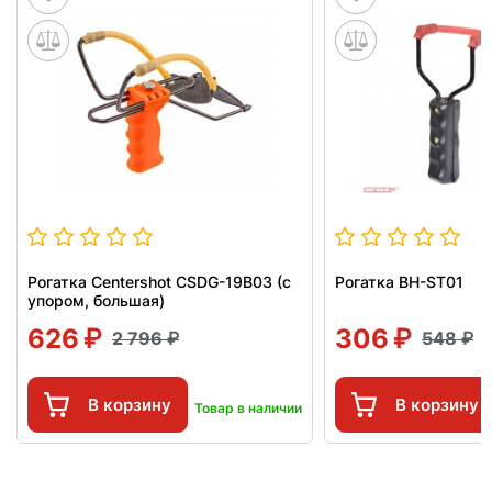
Рогатка Centershot CSDG-19B03 (с
Рогатка BH-ST01
упором, большая)
626
306
2 796
548
В корзину
В корзину
Товар в наличии