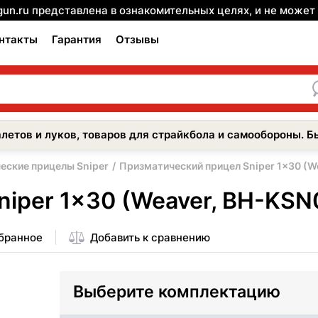
gun.ru представлена в ознакомительных целях, и не може
нтакты
Гарантия
Отзывы
летов и луков, товаров для страйкбола и самообороны. Б
еские прицелы Sniper
Призматический прицел Sniper 1x30 (W
iper 1x30 (Weaver, BH-KSN
збранное
Добавить к сравнению
Выберите комплектацию