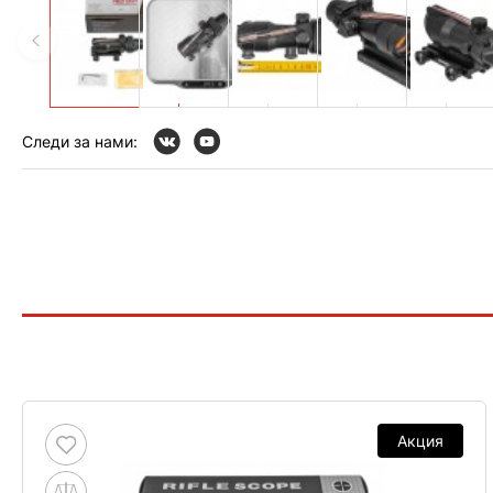
Следи за нами:
Акция