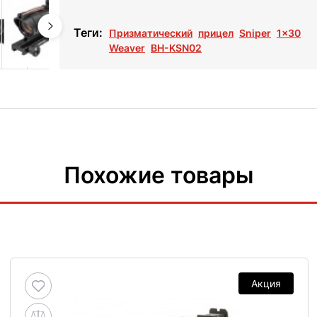
Теги:
Призматический
прицел
Sniper
1x30
Weaver
BH-KSN02
Похожие товары
Акция