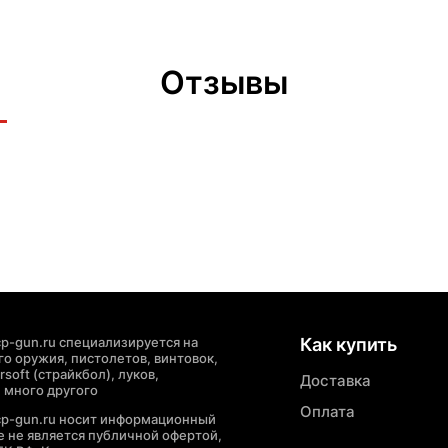
Отзывы
p-gun.ru специализируется на
Как купить
о оружия, пистолетов, винтовок,
soft (страйкбол), луков,
Доставка
 много другого
Оплата
cp-gun.ru носит информационный
де не является публичной офертой,