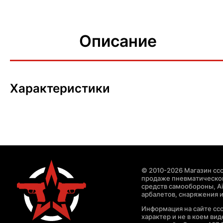
Описание
Характеристики
© 2010-2026 Магазин ccc
продаже пневматическог
средств самообороны, Air
арбалетов, снаряжения и
Информация на сайте cc
характер и не в коем ви