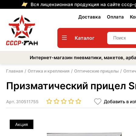
Вся лицензионная продукция на сайте cccp-
Доставка
Оплата
Ко
Каталог
Интернет-магазин пневматики, макетов, арба
Главная
Оптика и крепления
Оптические прицелы
Оптич
Призматический прицел Sn
Добавить в и
Арт.
310511755
Акция