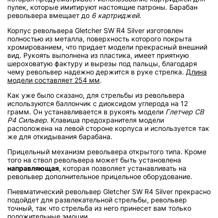
пулек, которые имитируют настоящие патроны. Барабан
револьвера вмещает до
6 картриджей
.
Корпус револьвера Gletcher SW R4 Silver изготовлен
полностью из металла, поверхность которого покрыта
хромированием, что придает модели прекрасный внешний
вид. Рукоять выполнена из пластика, имеет приятную
шероховатую фактуру и вырезы под пальцы, благодаря
чему револьвер надежно держится в руке стрелка.
Длина
модели составляет 254 мм
.
Как уже было сказано, для стрельбы из револьвера
используются баллончик с диоксидом углерода на 12
грамм. Он устанавливается в рукоять модели
Глетчер СВ
Р4 Сильвер
. Клавиша предохранителя модели
расположена на левой стороне корпуса и используется так
же для откидывания барабана.
Прицельный механизм револьвера открытого типа. Кроме
того на ствол револьвера может быть установлена
направляющая
, которая позволяет устанавливать на
револьвер дополнительное прицельное оборудование.
Пневматический револьвер Gletcher SW R4 Silver прекрасно
подойдет для развлекательной стрельбы, револьвер
точный, так что стрельба из него принесет вам только
положительные эмоции.