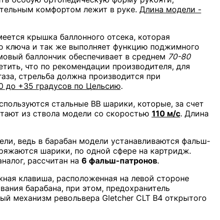
ительным комфортом лежит в руке.
Длина модели -
меется крышка баллонного отсека, которая
о ключа и так же выполняет функцию поджимного
ммовый баллончик обеспечивает в среднем
70-80
етить, что по рекомендации производителя, для
аза, стрельба должна производится при
0 до +35 градусов по Цельсию
.
спользуются стальные BB шарики, которые, за счет
летают из ствола модели со скоростью
110 м/с
. Длина
ели, ведь в барабан модели устанавливаются фальш-
ряжаются шарики, по одной сфере на картридж.
аналог, рассчитан на
6 фальш-патронов
.
жная клавиша, расположенная на левой стороне
вания барабана, при этом, предохранитель
ый механизм револьвера Gletcher CLT B4 открытого