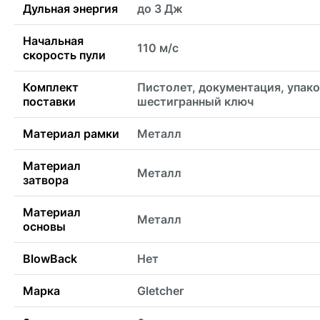
Дульная энергия
до 3 Дж
Начальная
110 м/с
скорость пули
Комплект
Пистолет, документация, упако
поставки
шестигранный ключ
Материал рамки
Металл
Материал
Металл
затвора
Материал
Металл
основы
BlowBack
Нет
Марка
Gletcher