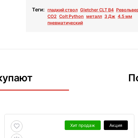
Теги:
гладкий ствол
Gletcher CLT B4
Револьве
СО2
Colt Python
металл
3 Дж
4.5 мм
пневматический
купают
П
Хит продаж
Акция