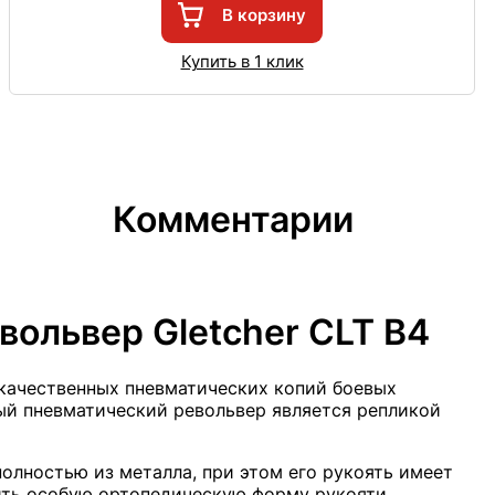
В корзину
Купить в 1 клик
Комментарии
ольвер Gletcher CLT B4
 качественных пневматических копий боевых
ный пневматический револьвер является репликой
полностью из металла, при этом его рукоять имеет
ить особую ортопедическую форму рукояти,