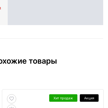
р
охожие товары
Хит продаж
Акция