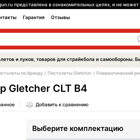
gun.ru представлена в ознакомительных целях, и не може
нтакты
Гарантия
Отзывы
летов и луков, товаров для страйкбола и самообороны. Б
истолеты по бренду
Пистолеты Gletcher
Пневматический рев
 Gletcher CLT B4
ранное
Добавить к сравнению
Выберите комплектацию