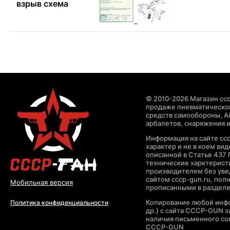
взрыв схема
© 2010-2026 Магазин ccc
продаже пневматическог
средств самообороны, Air
арбалетов, снаряжения и
Информация на сайте cc
характер и не в коем ви
описанной в Статье 437 
технические харктерист
производителем без уве
сайтом cccp-gun.ru, пол
Мобильная версия
прописанными в раздел
Копирование любой инфо
Политика конфиденциальности
др.) с сайта CCCP-GUN 
наличия письменного со
CCCP-GUN