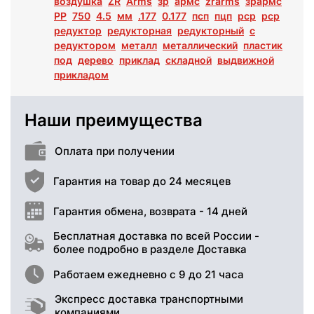
воздушка
ZR
Arms
зр
армс
zrarms
зрармс
PP
750
4.5
мм
.177
0.177
псп
пцп
рср
pcp
редуктор
редукторная
редукторный
с
редуктором
металл
металлический
пластик
под
дерево
приклад
складной
выдвижной
прикладом
Наши преимущества
Оплата при получении
Гарантия на товар до 24 месяцев
Гарантия обмена, возврата - 14 дней
Бесплатная доставка по всей России -
более подробно в разделе Доставка
Работаем ежедневно с 9 до 21 часа
Экспресс доставка транспортными
компаниями