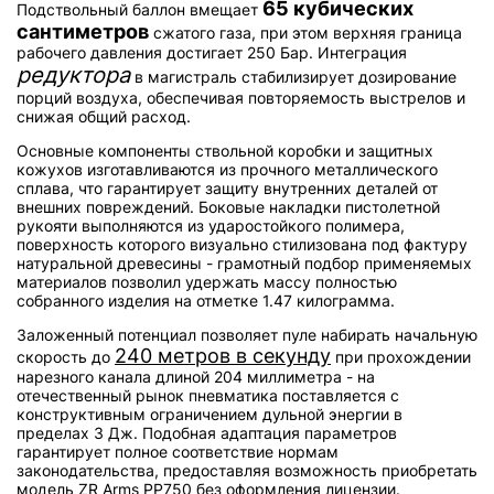
65 кубических
Подствольный баллон вмещает
сантиметров
сжатого газа, при этом верхняя граница
рабочего давления достигает 250 Бар. Интеграция
редуктора
в магистраль стабилизирует дозирование
порций воздуха, обеспечивая повторяемость выстрелов и
снижая общий расход.
Основные компоненты ствольной коробки и защитных
кожухов изготавливаются из прочного металлического
сплава, что гарантирует защиту внутренних деталей от
внешних повреждений. Боковые накладки пистолетной
рукояти выполняются из ударостойкого полимера,
поверхность которого визуально стилизована под фактуру
натуральной древесины - грамотный подбор применяемых
материалов позволил удержать массу полностью
собранного изделия на отметке 1.47 килограмма.
Заложенный потенциал позволяет пуле набирать начальную
240 метров в секунду
скорость до
при прохождении
нарезного канала длиной 204 миллиметра - на
отечественный рынок пневматика поставляется с
конструктивным ограничением дульной энергии в
пределах 3 Дж. Подобная адаптация параметров
гарантирует полное соответствие нормам
законодательства, предоставляя возможность приобретать
модель ZR Arms PP750 без оформления лицензии.