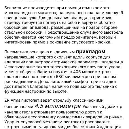
Боепитание производится при помощи отмыкаемого
многозарядного магазина, рассчитанного на размещение 9
свинцовых пуль. Для досылания снаряда в приемник
стрелку требуется потянуть на себя и вернуть обратно
боковой рычаг взвода, размещенный на правой стороне
ствольной коробки. Предотвращение случайного выстрела
обеспечивается кнопочным предохранителем, который
интегрирован прямо в основание спускового крючка.
прикладом
Пневматика оснащена выдвижным
,
направляющие которого скользят вдоль корпуса для
адаптации под антропометрические параметры владельца.
Использование такого телескопического плечевого упора
меняет общие габариты оружия с 406 миллиметров в
сложенном состоянии до 680 миллиметров при полном
раскладывании. Дополнительный комфорт при вкладке
достигается благодаря наличию подвижного тыльника с
функцией настройки по высоте.
ZR Arms пистолет ведет стрельбу классическими
4.5 миллиметра
боеприпасами
. Указанный диаметр
канала ствола открывает пользователю доступ к
обширному ассортименту совместимых зарядов на рынке.
Ударно-спусковой механизм пистолета располагает
встроенными регулировками для более точной адаптации