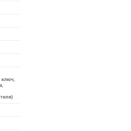
 ключ,
а,
ателя)