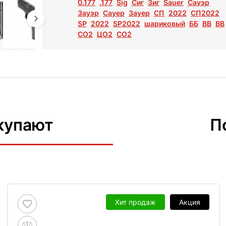
0.177
.177
Sig
Сиг
Зиг
Sauer
Сауэр
Зауэр
Сауер
Зауер
СП
2022
СП2022
SP
2022
SP2022
шариковый
ББ
ВВ
BB
СО2
ЦО2
CO2
купают
П
Хит продаж
Акция