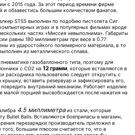
ии с 2015 года. За этот период времени фирме
й и обзавестись большим количеством фанатов.
лкер STSS выполнен по подобию пистолета Сиг
компьютерных играх и в популярных фильмах вроде
в нескольких частях «Миссия невыполнима». Габариты
ии равны 180 миллиметрам при весе в 0.77
ены из ударостойкого полимерного материала, в то
выполнен из металлического сплава.
пневматике газобаллонного типа, поэтому для
12 грамм
лончики с CO2 на
, которые вставляются в
ки расходника пользователю следует открутить с
крышку, вставить резервуар и зафиксировать его,
 повредить внутренний механизм. Работает изделие
ое малой порцией высвобождается после нажатия на
4.5 миллиметра
калибра
из стали, которые
 Bullet Balls. Вставляются боеприпасы в магазин,
корения перезарядки производитель приложил в
 того, большим плюсом считается то, что в
зу двести пятьдесят шариков для стрельбы.