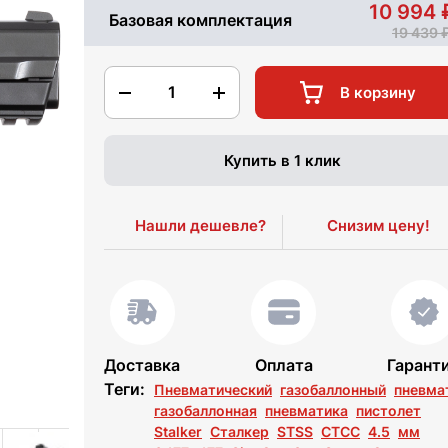
10 994
Базовая комплектация
19 439
1
В корзину
Купить в 1 клик
Нашли дешевле?
Снизим цену!
Доставка
Оплата
Гарант
Теги:
Пневматический
газобаллонный
пневма
газобаллонная
пневматика
пистолет
Stalker
Сталкер
STSS
СТСС
4.5
мм