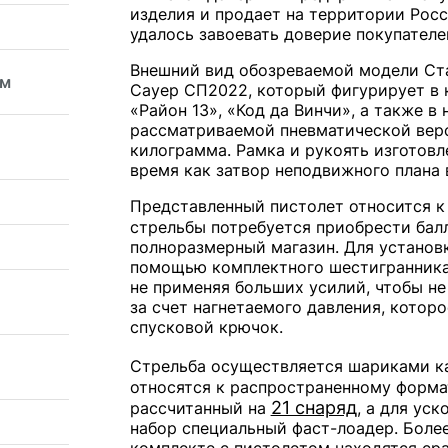
изделия и продает на территории Росс
удалось завоевать доверие покупателе
Внешний вид обозреваемой модели Ста
мм
Сауер СП2022, который фигурирует в 
«Район 13», «Код да Винчи», а также 
рассматриваемой пневматической верс
килограмма. Рамка и рукоять изготовл
время как затвор неподвижного плана 
Представленный пистолет относится к 
стрельбы потребуется приобрести бал
полноразмерный магазин. Для установ
помощью комплектного шестигранника 
не применяя больших усилий, чтобы не
за счет нагнетаемого давления, котор
спусковой крючок.
Стрельба осуществляется шариками 
относятся к распространенному формату
21 снаряд
рассчитанный на
, а для ус
набор специальный фаст-лоадер. Более
комплекте с пистолетом находятся сра