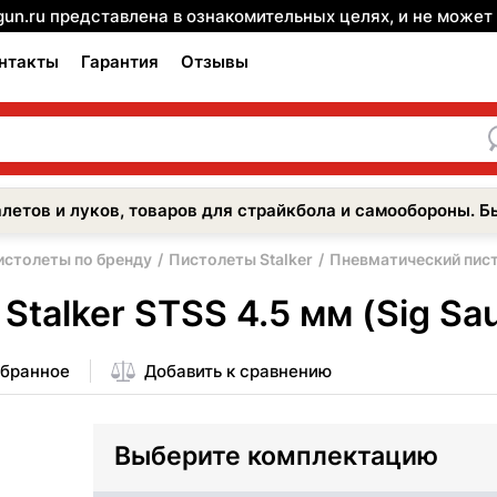
gun.ru представлена в ознакомительных целях, и не може
нтакты
Гарантия
Отзывы
летов и луков, товаров для страйкбола и самообороны. Б
истолеты по бренду
Пистолеты Stalker
Пневматический писто
talker STSS 4.5 мм (Sig Sa
збранное
Добавить к сравнению
Выберите комплектацию