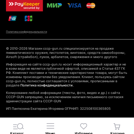
Политика конфиденциальности
© 2010-2026 Магазин cccp-gun.ru специализируется на продаже
пневматического оружия, пистолетов, винтовок, средств самообороны,
Airsoft (страйкбол), луков, арбалетов, снаряжения и много другого
Информация на сайте cccp-gun.ru носит информационный характер и не
в коем виде не является публичной офертой, описанной в Статье 437 ГК
РФ. Комплект поставки и технические харктеристики товара, могут быть
изменены производителем без уведомления. Клиент, пользуясь сайтом
cccp-gun.ru, полностью соглашается с условиями, прописанными в
разделе
Политика конфиденциальности.
Копирование любой информации (тексты, фото, видео и др.) с сайта
CCCP-GUN запрещено, за исключением наличия письменного согласия
администрации сайта CCCP-GUN
ИП Пантюхина Екатерина Игоревна ОГРНИП: 322508100365805
Каталог
Меню
Избранное
Корзина