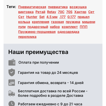
Теги:
Пневматическая
пневматика
возжушка
винтовка
Ретай
Retay
70С
70S
Хантер
Сет
Сэт
Hunter
Set
4.5 мм
.177
0.177
прицел
кольца
крепления
газовая
пружина
мишени
пули
подарочный
набор
комплект
ППП
Пружинно-поршневая
однозарядка
переломка
Наши преимущества
Оплата при получении
Гарантия на товар до 24 месяцев
Гарантия обмена, возврата - 14 дней
Бесплатная доставка по всей России -
более подробно в разделе Доставка
Работаем ежедневно с 9 до 21 часа