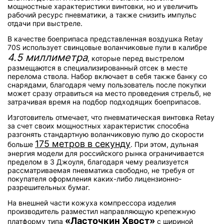
мощностные характеристики винтовки, но и увеличить
рабочий ресурс пневматики, а также снизить импульс
отдачи при выстреле.
В качестве боеприпаса представленная воздушка Retay
70S использует свинцовые воланчиковые пули в калибре
4.5 миллиметра
, которые перед выстрелом
размещаются в специализированный отсек в месте
перелома ствола. Набор включает в себя также банку со
снарядами, благодаря чему пользователь после покупки
может сразу отравиться на место проведения стрельб, не
затрачивая время на подбор подходящих боеприпасов.
Изготовитель отмечает, что пневматическая винтовка Retay
за счет своих мощностных характеристик способна
разгонять стандартную воланчиковую пулю до скорости
175 метров в секунду
больше
. При этом, дульная
энергия модели для российского рынка ограничивается
пределом в 3 Джоуля, благодаря чему реализуется
рассматриваемая пневматика свободно, не требуя от
покупателя оформления каких-либо лицензионно-
разрешительных бумаг.
На внешней части кожуха компрессора изделия
производитель разместил направляющую крепежную
«Ласточкин Хвост»
платформу типа
с шириной