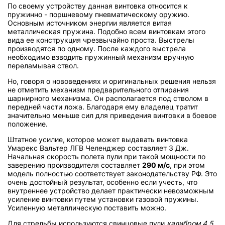
По своему устройству данная винтовка относится к
пружинно - поршневому пневматическому оружию.
Основным источником энергии является витая
металлическая пружина. Подобно всем винтовкам этого
вида ее конструкция чрезвычайно проста. Выстрелы
производятся по одному. После каждого выстрела
необходимо взводить пружинный механизм вручную
переламывая ствол.
Но, говоря о нововедениях и оригинальных решения нельзя
не отметить механизм предварительного отпирания
шарнирного механизма. Он располагается под стволом в
передней части ложа. Благодаря ему владелец тратит
значительно меньше сил для приведения винтовки в боевое
положение.
Штатное усилие, которое может выдавать винтовка
Умарекс Вальтер ЛГВ Челенджер составляет 3 Дж.
Начальная скорость полета пули при такой мощности по
заверению производителя составляет
290 м/с
, при этом
модель полностью соответствует законодательству РФ. Это
очень достойный результат, особенно если учесть, что
внутреннее устройство делает практически невозможным
усиление винтовки путем установки газовой пружины.
Усиленную металлическую поставить можно.
Для стрельбы используются свинцовые пули
калибром 4.5