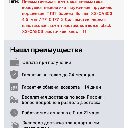
Теги:
Пневматическая
винтовка
пневматика
воздушка
переломка
пружинная
пружинно
поршневая
ППП
Борнер
Borner
XS-QA8CS
4.5
мм
.177
0.177
3 Дж
пластик
черная
пластиковая ложа
пластиковое ложе
black
XS-QA8CS
ласточкин
хвост
11
Наши преимущества
Оплата при получении
Гарантия на товар до 24 месяцев
Гарантия обмена, возврата - 14 дней
Бесплатная доставка по всей России -
более подробно в разделе Доставка
Работаем ежедневно с 9 до 21 часа
Экспресс доставка транспортными