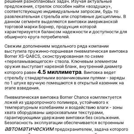
решения разноплановых задач. Изучая актуальные
предложения, стрелок способен найти «воздушку»,
соответствующую индивидуальным запросам, будь то
развлекательная стрельба или спортивные дисциплины. В
данном сегменте выделяются винтовки американской
торговой марки Борнер, продукция которой
характеризуется балансом надежности и доступности для
обширного круга потребителей.
Свежим дополнением модельного ряда компании
выступила пружинно-поршневая пневматическая винтовка
Borner XS-QA8CS, сконструированная по схеме
«переламывающегося» ствола. Ключевым элементом
оружия выступает нарезной бланк, внутренний диаметр
4.5 миллиметра
которого равен
. Винтовка ведет
стрельбу стандартными воланчиковыми пулями - заряды
по 1 штуке вручную помещаются в открытый казенник на
этапе взведения.
Пневматическая винтовка Borner Chance комплектуется
ложей из ударопрочного полимера, устойчивого к
температурным колебаниям и воздействию влаги - зоны
хвата оборудованы шероховатыми текстурами,
гарантирующими удержание винтовки без скольжения.
Безопасность эксплуатации обеспечивается встроенным
автоматическим
предохранителем, задача которого