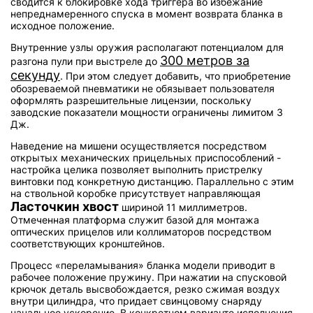
сводится к блокировке хода триггера во избежание
непреднамеренного спуска в момент возврата бланка в
исходное положение.
Внутренние узлы оружия располагают потенциалом для
300 метров за
разгона пули при выстреле до
секунду
. При этом следует добавить, что приобретение
обозреваемой пневматики не обязывает пользователя
оформлять разрешительные лицензии, поскольку
заводские показатели мощности ограничены лимитом 3
Дж.
Наведение на мишени осуществляется посредством
открытых механических прицельных приспособлений -
настройка целика позволяет выполнить пристрелку
винтовки под конкретную дистанцию. Параллельно с этим
на ствольной коробке присутствует направляющая
Ласточкин хвост
шириной 11 миллиметров.
Отмеченная платформа служит базой для монтажа
оптических прицелов или коллиматоров посредством
соответствующих кронштейнов.
Процесс «переламывания» бланка модели приводит в
рабочее положение пружину. При нажатии на спусковой
крючок деталь высвобождается, резко сжимая воздух
внутри цилиндра, что придает свинцовому снаряду
начальное ускорение. В конкретном варианте исполнения