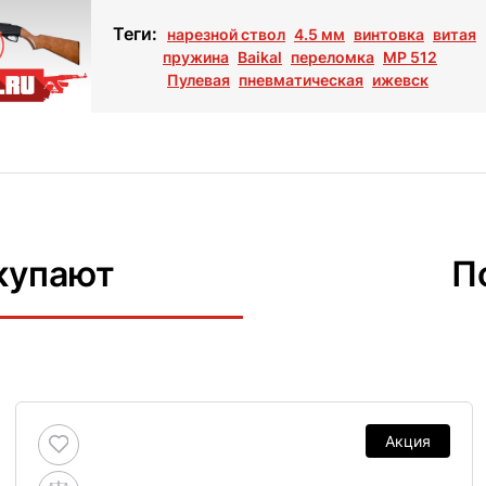
Теги:
нарезной ствол
4.5 мм
винтовка
витая
пружина
Baikal
переломка
МР 512
Пулевая
пневматическая
ижевск
купают
П
Акция