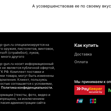
А усовершенствовав ее по своему вкусу
p-gun.ru специализируется на
Как купить
о оружия, пистолетов, винтовок,
soft (страйкбол), луков,
Доставка
 много другого
Оплата
cp-gun.ru носит информационный
де не является публичной офертой,
ГК РФ. Комплект поставки и
ики товара, могут быть изменены
домления. Клиент, пользуясь
Мы принимаем к оп
ностью соглашается с условиями,
е
Политика конфиденциальности.
рмации (тексты, фото, видео и
запрещено, за исключением
гласия администрации сайта