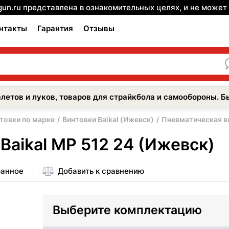
gun.ru представлена в ознакомительных целях, и не може
нтакты
Гарантия
Отзывы
летов и луков, товаров для страйкбола и самообороны. Б
товки по марке
Винтовки Baikal (Ижевск)
Пневматическая ви
Baikal МР 512 24 (Ижевск)
ранное
Добавить к сравнению
Выберите комплектацию