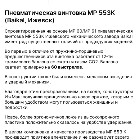
Пневматическая винтовка МР 553К
(Baikal, Ижевск)
Спроектированная на основе МP 60/МР 61 пневматическая
винтовка MР 553К Ижевского механического завода Baikal
имеет ряд существенных отличий от предыдущих моделей.
Во первых в отличие от пружинно-поршневых
предшественников эта винтовка работает от 12-ти
граммового баллона со сжатым газом CO2. Баллона
хватает примерно на
60 выстрелов
.
В конструкции также были изменены механизм взведения
и ударный механизм.
Благодаря этим преобразованием, на входе, конструкторы
ИжМаш получили принципиально новое оружие, которым с
большим удобством могут пользоваться женщины и
подростки.
Новое, более эргономичное ложе из высокопрочного
пластика положительно сказалось на удобстве удержания.
В целом компоновка и качество производства МР 553 К
производит приятное впечатление и не разочарует своего