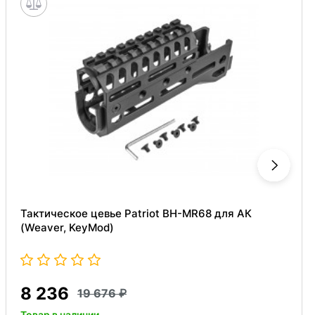
Тактическое цевье Patriot BH-MR68 для АК
(Weaver, KeyMod)
8 236
19 676
Товар в наличии