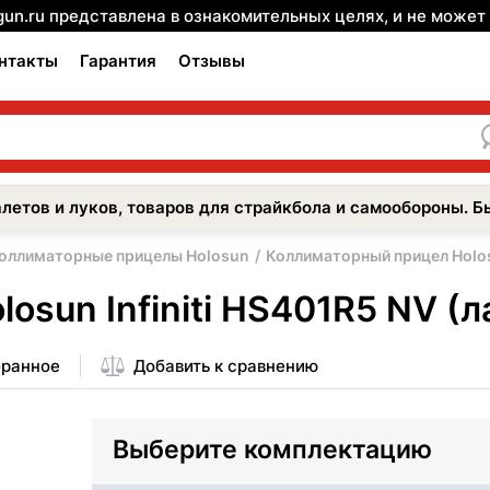
gun.ru представлена в ознакомительных целях, и не може
нтакты
Гарантия
Отзывы
летов и луков, товаров для страйкбола и самообороны. Б
оллиматорные прицелы Holosun
Коллиматорный прицел Holosu
sun Infiniti HS401R5 NV (л
бранное
Добавить к сравнению
Выберите комплектацию