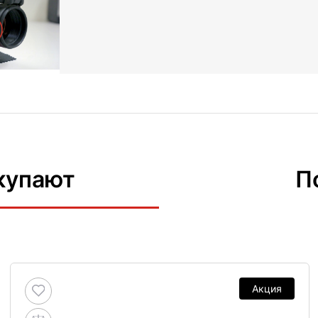
купают
П
Акция