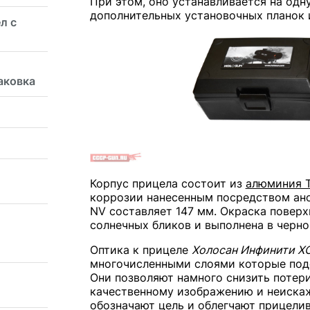
При этом, оно устанавливается на одну
дополнительных установочных планок и
л с
аковка
Корпус прицела состоит из
алюминия 
коррозии нанесенным посредством анод
NV составляет 147 мм. Окраска повер
солнечных бликов и выполнена в черно
Оптика к прицеле
Холосан Инфинити Х
многочисленными слоями которые под
Они позволяют намного снизить потери
качественному изображению и неиска
обозначают цель и облегчают прицелив