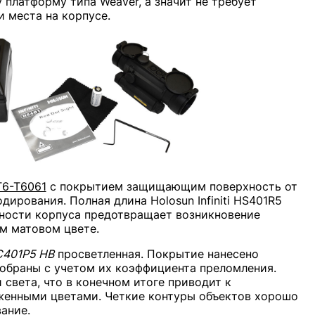
 платформу типа Weaver, а значит не требует
 места на корпусе.
Т6-Т6061
с покрытием защищающим поверхность от
ирования. Полная длина Holosun Infiniti HS401R5
хности корпуса предотвращает возникновение
м матовом цвете.
С401Р5 НВ
просветленная. Покрытие нанесено
обраны с учетом их коэффициента преломления.
 света, что в конечном итоге приводит к
женными цветами. Четкие контуры объектов хорошо
ание.