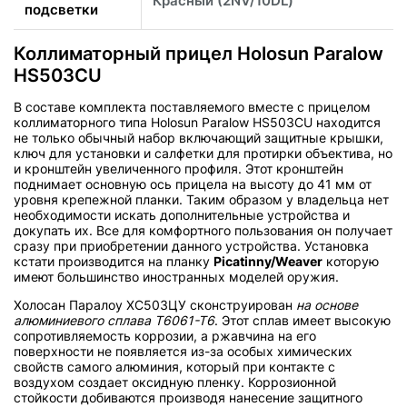
Красный (2NV/10DL)
подсветки
Коллиматорный прицел Holosun Paralow
HS503CU
В составе комплекта поставляемого вместе с прицелом
коллиматорного типа Holosun Paralow HS503CU находится
не только обычный набор включающий защитные крышки,
ключ для установки и салфетки для протирки объектива, но
и кронштейн увеличенного профиля. Этот кронштейн
поднимает основную ось прицела на высоту до 41 мм от
уровня крепежной планки. Таким образом у владельца нет
необходимости искать дополнительные устройства и
докупать их. Все для комфортного пользования он получает
сразу при приобретении данного устройства. Установка
кстати производится на планку
Picatinny/Weaver
которую
имеют большинство иностранных моделей оружия.
Холосан Паралоу ХС503ЦУ сконструирован
на основе
алюминиевого сплава Т6061-Т6
. Этот сплав имеет высокую
сопротивляемость коррозии, а ржавчина на его
поверхности не появляется из-за особых химических
свойств самого алюминия, который при контакте с
воздухом создает оксидную пленку. Коррозионной
стойкости добиваются производя нанесение защитного