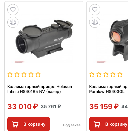
Коллиматорный прицел Holosun
Коллиматорный приц
Infiniti HS401R5 NV (лазер)
Paralow HS403GL
33 010
35 159
35 761
44 
В корзину
В корзину
Под заказ