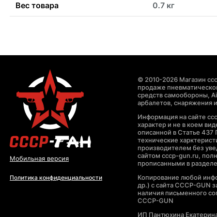
Вес товара
0.7 кг
© 2010-2026 Магазин ccc
продаже пневматическог
средств самообороны, Air
арбалетов, снаряжения и
Информация на сайте cc
характер и не в коем ви
описанной в Статье 437 
технические харктерист
производителем без уве
сайтом cccp-gun.ru, пол
Мобильная версия
прописанными в раздел
Копирование любой инфо
Политика конфиденциальности
др.) с сайта CCCP-GUN 
наличия письменного со
CCCP-GUN
ИП Пантюхина Екатерин