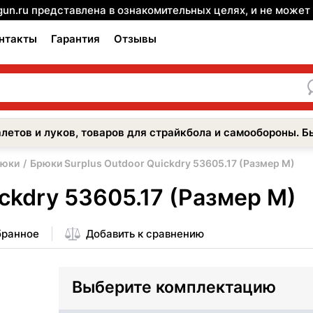
gun.ru представлена в ознакомительных целях, и не може
нтакты
Гарантия
Отзывы
летов и луков, товаров для страйкбола и самообороны. Б
рюки
Брюки Surplus Outdoor Quickdry 53605.17 (Размер M)
ckdry 53605.17 (Размер M)
бранное
Добавить к сравнению
Выберите комплектацию