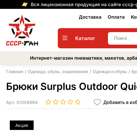
Вся лицензионная продукция на сайте cccp-
Доставка
Оплата
Ко
Каталог
Интернет-магазин пневматики, макетов, арба
Главная
Одежда, обувь, снаряжение
Одежда и обувь
Б
Брюки Surplus Outdoor Qui
Добавить в из
Арт.
31058964
Акция