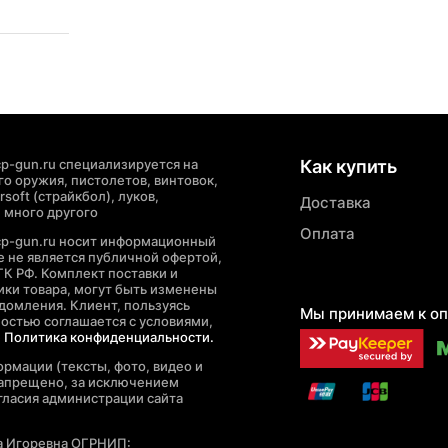
p-gun.ru специализируется на
Как купить
о оружия, пистолетов, винтовок,
soft (страйкбол), луков,
Доставка
 много другого
Оплата
cp-gun.ru носит информационный
де не является публичной офертой,
ГК РФ. Комплект поставки и
ики товара, могут быть изменены
домления. Клиент, пользуясь
Мы принимаем к оп
ностью соглашается с условиями,
е
Политика конфиденциальности.
рмации (тексты, фото, видео и
запрещено, за исключением
гласия администрации сайта
а Игоревна ОГРНИП: