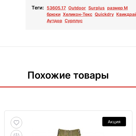
Теги:
53605.17
Outdoor
Surplus
размер M
брюки
Хеликон-Текс
Quickdry
Квикдра
Аутдор
Сурплус
Похожие товары
Акция