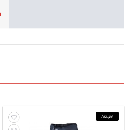
й
Акция