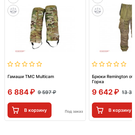
Гамаши TMC Multicam
Брюки Remington об
Горка
6 884
9 642
9 597
13 3
В корзину
В корзину
Под заказ