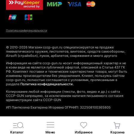
Политика конфиденциальности
© 2010-2026 Магазин cccp-gun.ru специализируется на продаже
пневматического оружия, пистолетов, винтовок, средств самообороны,
Airsoft (страйкбол), луков, арбалетов, снаряжения и много другого
Информация на сайте cccp-gun.ru носит информационный характер и не
в коем виде не является публичной офертой, описанной в Статье 437 ГК
РФ. Комплект поставки и технические харктеристики товара, могут быть
изменены производителем без уведомления. Клиент, пользуясь сайтом
cccp-gun.ru, полностью соглашается с условиями, прописанными в
разделе
Политика конфиденциальности.
Копирование любой информации (тексты, фото, видео и др.) с сайта
CCCP-GUN запрещено, за исключением наличия письменного согласия
администрации сайта CCCP-GUN
ИП Пантюхина Екатерина Игоревна ОГРНИП: 322508100365805
Каталог
Меню
Избранное
Корзина