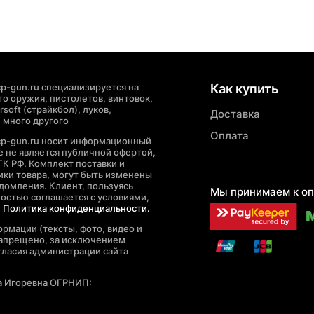
p-gun.ru специализируется на
Как купить
о оружия, пистолетов, винтовок,
soft (страйкбол), луков,
Доставка
 много другого
Оплата
cp-gun.ru носит информационный
де не является публичной офертой,
ГК РФ. Комплект поставки и
ики товара, могут быть изменены
домления. Клиент, пользуясь
Мы принимаем к оп
ностью соглашается с условиями,
е
Политика конфиденциальности.
рмации (тексты, фото, видео и
запрещено, за исключением
гласия администрации сайта
а Игоревна ОГРНИП: