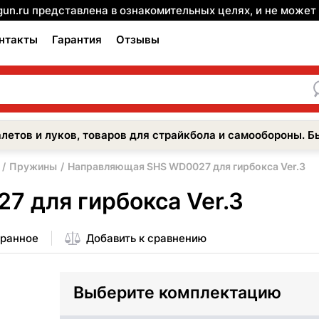
gun.ru представлена в ознакомительных целях, и не може
нтакты
Гарантия
Отзывы
летов и луков, товаров для страйкбола и самообороны. Б
Пружины
Направляющая SHS WD0027 для гирбокса Ver.3
 для гирбокса Ver.3
бранное
Добавить к сравнению
Выберите комплектацию