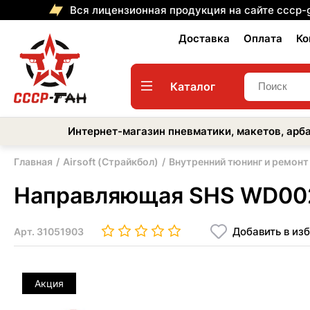
Вся лицензионная продукция на сайте cccp-
Доставка
Оплата
Ко
Каталог
Интернет-магазин пневматики, макетов, арба
Главная
Airsoft (Страйкбол)
Внутренний тюнинг и ремонт
Направляющая SHS WD0027
Добавить в из
Арт.
31051903
Акция