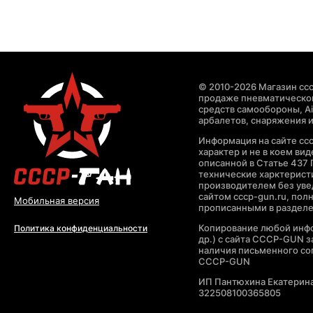
© 2010-2026 Магазин ccc
продаже пневматическог
средств самообороны, Air
арбалетов, снаряжения и
Информация на сайте cc
характер и не в коем ви
описанной в Статье 437 
технические харктерист
производителем без уве
сайтом cccp-gun.ru, пол
Мобильная версия
прописанными в раздел
Копирование любой инфо
Политика конфиденциальности
др.) с сайта CCCP-GUN 
наличия письменного со
CCCP-GUN
ИП Пантюхина Екатерин
322508100365805