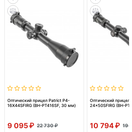
Оптический прицел Patrict P4-
Оптический прицел P
16X44SFIRG (BH-PT416SF, 30 мм)
24x50SFIRG (BH-PT5
9 095
10 794
22 730
19 