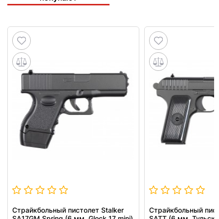
Страйкбольный пистолет Stalker
Страйкбольный пист
SA17GM Spring (6 мм, Glock 17 mini)
SATT (6 мм, Тульски